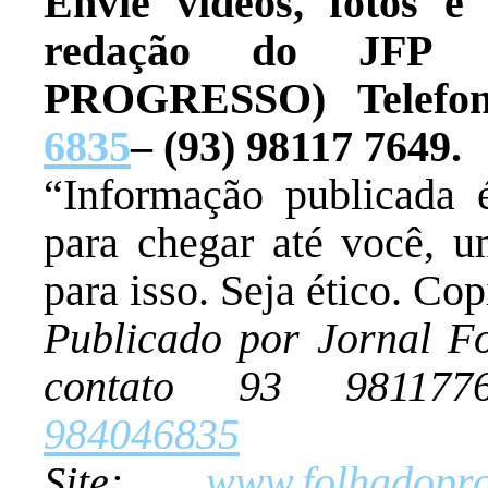
Envie vídeos, fotos e
redação do JFP
PROGRESSO) Telefo
6835
– (93) 98117 7649.
“Informação publicada 
para chegar até você, u
para isso. Seja ético. Co
Publicado por Jornal F
contato 93 981177
984046835
(C
Site:
www.folhadopro